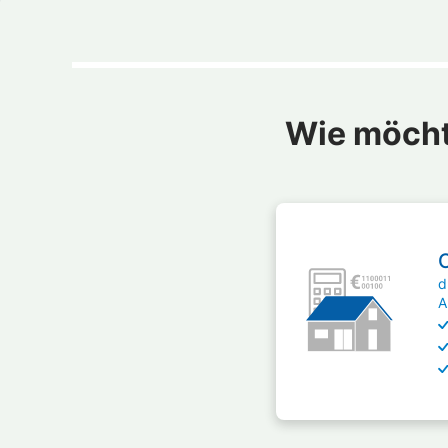
Wie möcht
d
A