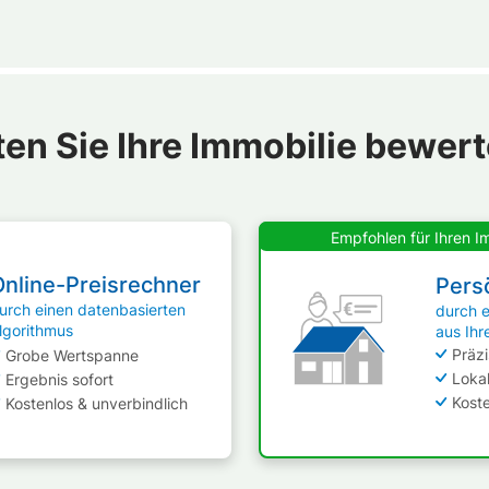
en Sie Ihre Immobilie bewert
Empfohlen für Ihren I
Online-Preisrechner
Pers
urch einen datenbasierten
durch 
lgorithmus
aus Ihr
Präz
Grobe Wertspanne
Loka
Ergebnis sofort
Koste
Kostenlos & unverbindlich